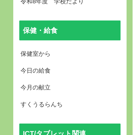
令和8年度 学校だより
保健・給食
保健室から
今日の給食
今月の献立
すくうるらんち
ICT/タブレット関連