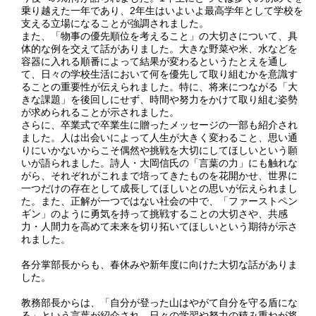
乗り越えた一年であり、2年生はいよいよ最高学年として学校を
支える立場になることが強調されました。
また、「物事の優先順位を考えること」の大切さについて、具
体的な例を交えて話がありました。大きな野菜や米、水などを
容器に入れる順番によって結果が変わるというたとえを通し
て、日々の学校生活において何を優先して取り組むかを意識す
ることの重要性が伝えられました。特に、将来につながる「大
きな課題」を後回しにせず、時間や努力をかけて取り組む姿勢
が求められることが示されました。
さらに、卒業式で卒業生に贈ったメッセージの一部も紹介され
ました。人は出会いによって人生が大きく変わること、思い通
りにいかないからこそ偶然や挑戦を大切にしてほしいという願
いが語られました。詩人・大岡信氏の「言葉の力」にも触れな
がら、それぞれがこれまで培ってきたものを花開かせ、世界に
一つだけの存在として成長してほしいとの思いが伝えられまし
た。また、正解が一つではない社会の中で、「ファーストペン
ギン」のように勇気を持って挑戦することの大切さや、共感
力・人間力を高めて未来を切り拓いてほしいという期待が示さ
れました。
各分掌部長からも、春休みや新年度に向けた大切な話がありま
した。
教務部長からは、「自分が登った山はやがて自分を守る盾にな
る」という言葉が紹介され、日々の学習や努力の積み重ねが将