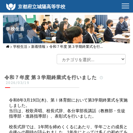
京都府立城陽高等学校
学校生活
>
学校生活
>
新着情報
>
令和７年度 第３学期終業式を行...
令和７年度 第３学期終業式を行いました
2026/03/19
令和8年3月19日(木)、第Ⅰ体育館において第3学期終業式を実施
しました。
当日は、校歌斉唱、校長式辞、各分掌部長講話（教務部・生徒
指導部・進路指導部）、表彰式を行いました。
校長式辞では、1年間を締めくくるにあたり、学年ごとの成長と
今後への期待が語られました。1年生にとっては多くの初めてを