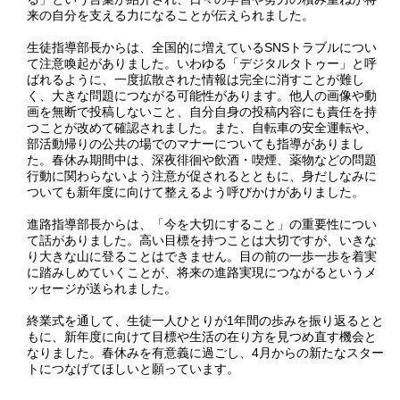
来の自分を支える力になることが伝えられました。
生徒指導部長からは、全国的に増えているSNSトラブルについ
て注意喚起がありました。いわゆる「デジタルタトゥー」と呼
ばれるように、一度拡散された情報は完全に消すことが難し
く、大きな問題につながる可能性があります。他人の画像や動
画を無断で投稿しないこと、自分自身の投稿内容にも責任を持
つことが改めて確認されました。また、自転車の安全運転や、
部活動帰りの公共の場でのマナーについても指導がありまし
た。春休み期間中は、深夜徘徊や飲酒・喫煙、薬物などの問題
行動に関わらないよう注意が促されるとともに、身だしなみに
ついても新年度に向けて整えるよう呼びかけがありました。
進路指導部長からは、「今を大切にすること」の重要性につい
て話がありました。高い目標を持つことは大切ですが、いきな
り大きな山に登ることはできません。目の前の一歩一歩を着実
に踏みしめていくことが、将来の進路実現につながるというメ
ッセージが送られました。
終業式を通して、生徒一人ひとりが1年間の歩みを振り返るとと
もに、新年度に向けて目標や生活の在り方を見つめ直す機会と
なりました。春休みを有意義に過ごし、4月からの新たなスター
トにつなげてほしいと願っています。