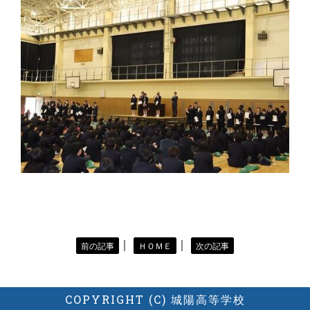
｜
｜
前の記事
ＨＯＭＥ
次の記事
COPYRIGHT (C) 城陽高等学校