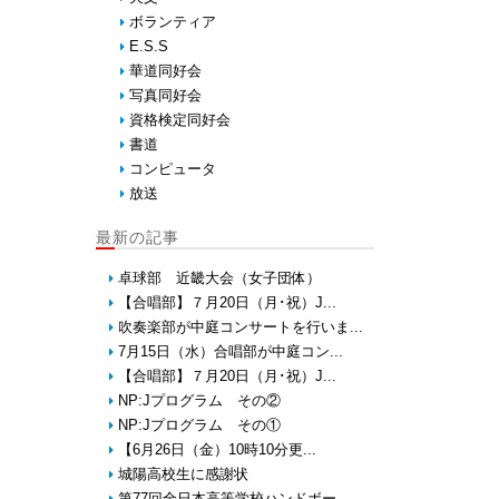
ボランティア
E.S.S
華道同好会
写真同好会
資格検定同好会
書道
コンピュータ
放送
最新の記事
卓球部 近畿大会（女子団体）
【合唱部】７月20日（月･祝）J...
吹奏楽部が中庭コンサートを行いま...
7月15日（水）合唱部が中庭コン...
【合唱部】７月20日（月･祝）J...
NP:Jプログラム その②
NP:Jプログラム その①
【6月26日（金）10時10分更...
城陽高校生に感謝状