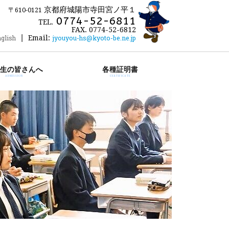
京都府城陽市寺田宮ノ平１
〒610-0121
0774-52-6811
TEL.
FAX. 0774-52-6812
|
glish
Email:
jyouyou-hs@kyoto-be.ne.jp
生の皆さんへ
各種証明書
ADMISSION
CERTIFICATE