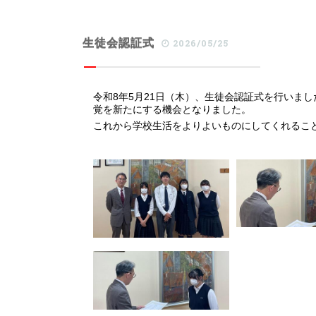
生徒会認証式
2026/05/25
令和
8
年
5
月
21
日（木）、生徒会認証式を行いまし
覚を新たにする機会となりました。
これから学校生活をよりよいものにしてくれるこ