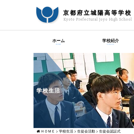
京都府立城陽高等学校
Kyoto Prefectural Joyo High School
ホーム
学校紹介
HOME
SCHOOL
学校生活
ＨＯＭＥ
>
学校生活
>
生徒会活動
>
生徒会認証式