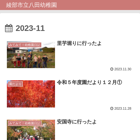
綾部市立八田幼稚園
2023-11
里芋堀りに行ったよ
みてみて！幼稚園日記
2023.11.30
令和５年度園だより１２月①
園だより
2023.11.28
安国寺に行ったよ
みてみて！幼稚園日記