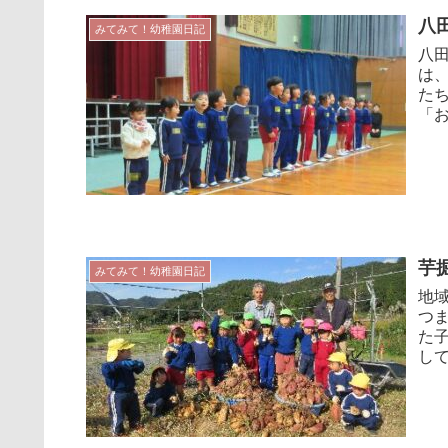
八
みてみて！幼稚園日記
八
は
た
「
も、
芋
みてみて！幼稚園日記
地
つ
た子どもた