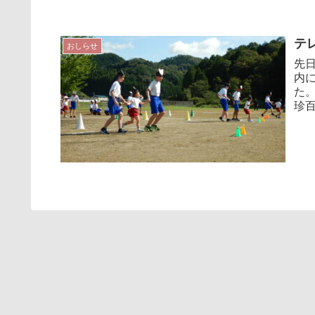
テ
おしらせ
先
内
た。
珍