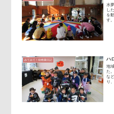
水
し
を動かしまし
ハ
みてみて！幼稚園日記
地
た
な
り、
らい