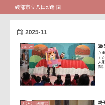
綾部市立八田幼稚園
2025-11
遊
おしらせ
八
ゃ
人
間
す。
親
みてみて！幼稚園日記