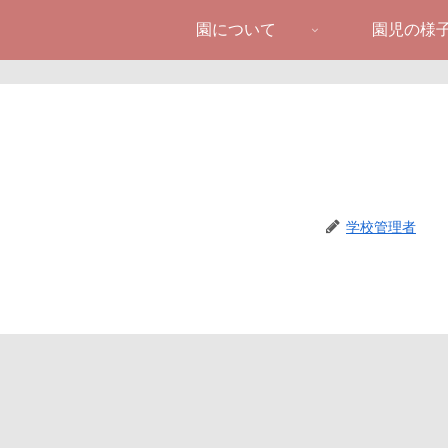
園について
園児の様
学校管理者