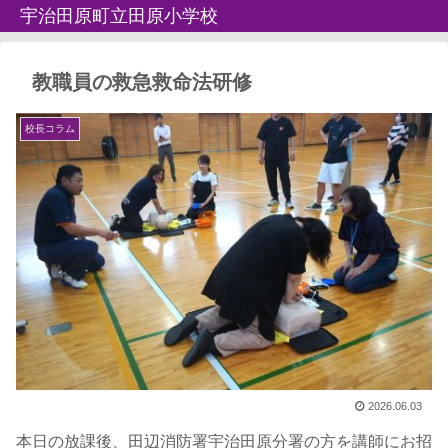
宇治田原町立田原小学校
教職員の救急救命法研修
校長コラム
2026.06.03
本日の放課後、田辺消防署宇治田原分署の方を講師にお招