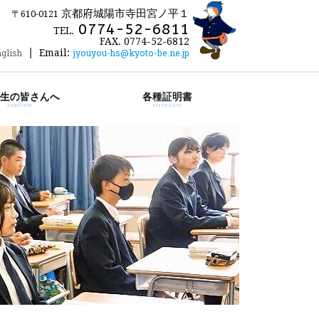
京都府城陽市寺田宮ノ平１
〒610-0121
0774-52-6811
TEL.
FAX. 0774-52-6812
|
glish
Email:
jyouyou-hs@kyoto-be.ne.jp
生の皆さんへ
各種証明書
ADMISSION
CERTIFICATE