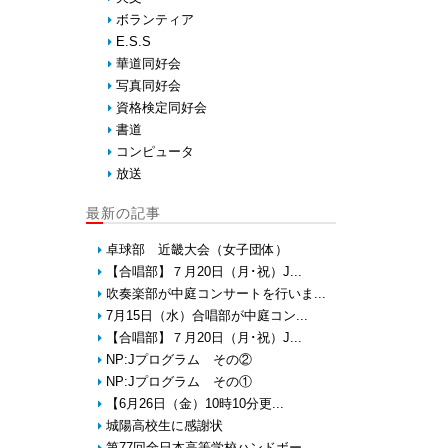
ボランティア
E.S.S
華道同好会
写真同好会
資格検定同好会
書道
コンピュータ
放送
最新の記事
卓球部 近畿大会（女子団体）
【合唱部】７月20日（月･祝）J...
吹奏楽部が中庭コンサートを行いま...
7月15日（水）合唱部が中庭コン...
【合唱部】７月20日（月･祝）J...
NP:Jプログラム その②
NP:Jプログラム その①
【6月26日（金）10時10分更...
城陽高校生に感謝状