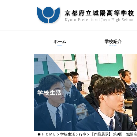
京都府立城陽高等学校
Kyoto Prefectural Joyo High School
ホーム
学校紹介
HOME
SCHOOL
学校生活
ＨＯＭＥ
>
学校生活
>
行事
>
【作品展示】 第9回 城陽高校