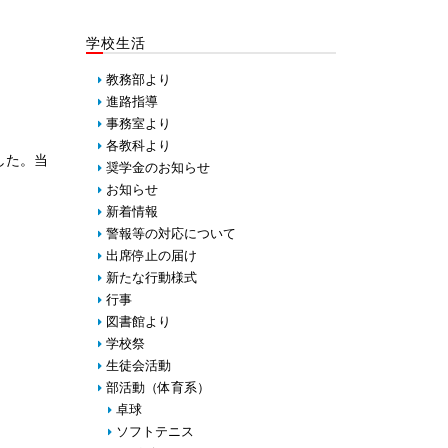
学校生活
教務部より
進路指導
事務室より
各教科より
した。
当
奨学金のお知らせ
お知らせ
新着情報
警報等の対応について
出席停止の届け
新たな行動様式
行事
図書館より
学校祭
生徒会活動
部活動（体育系）
卓球
ソフトテニス