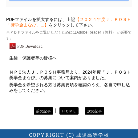
PDFファイルを拡大するには、上記
【２０２４年度Ｊ．ＰＯＳＨ
「奨学金まなび」...】
をクリックして下さい。
※ＰＤＦファイルをご覧いただくためにはAdobe Reader（無料） が必要で
す。
生徒・保護者等の皆様へ
ＮＰＯ法人Ｊ．ＰＯＳＨ事務局より、
2024
年度「Ｊ．ＰＯＳＨ
奨学金まなび」の募集について案内がありました。
奨学金を希望される方は募集要項を確認のうえ、各自で申し込
みをしてください。
｜
｜
前の記事
ＨＯＭＥ
次の記事
COPYRIGHT (C) 城陽高等学校