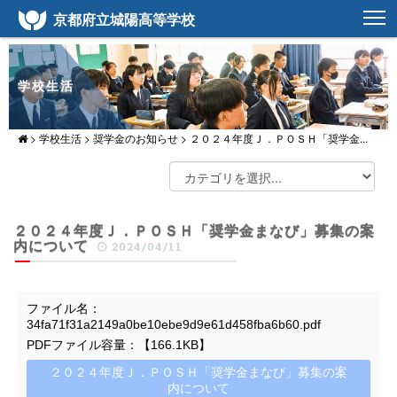
京都府立城陽高等学校
学校生活
>
学校生活
>
奨学金のお知らせ
>
２０２４年度Ｊ．ＰＯＳＨ「奨学金...
２０２４年度Ｊ．ＰＯＳＨ「奨学金まなび」募集の案
内について
2024/04/11
ファイル名：
34fa71f31a2149a0be10ebe9d9e61d458fba6b60.pdf
PDFファイル容量：【166.1KB】
２０２４年度Ｊ．ＰＯＳＨ「奨学金まなび」募集の案
内について