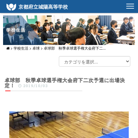
京都府立城陽高等学校
学校生活
>
学校生活
>
卓球
>
卓球部 秋季卓球選手権大会府下二...
卓球部 秋季卓球選手権大会府下二次予選に出場決
定！
2019/10/03