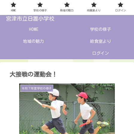
HOME
学校の様子
地域の魅力
給食室より
ログイン
宮津市立日置小学校
HOME
学校の様子
地域の魅力
給食室より
ログイン
大接戦の運動会！
令和７年度学校の様子