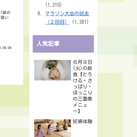
(1,315)
「卵の
マラソン大会の試走
て焼い
（２回目）
(1,261)
人気記事
.06.08
６月９日
(火)の給
食【とろ
ける・さ
っぱり・
ほっこり
の三重奏
メニュ
ー】
妊婦体験