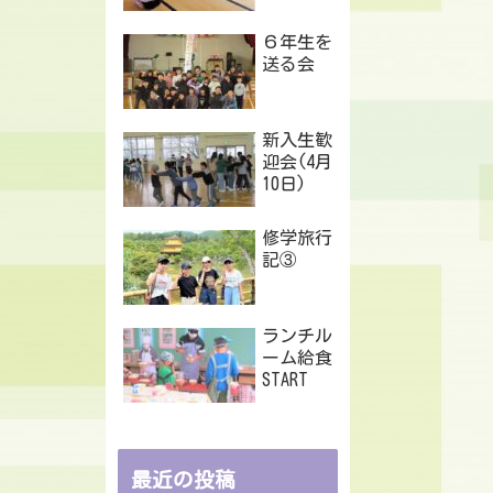
６年生を
送る会
新入生歓
迎会(4月
10日)
修学旅行
記③
ランチル
ーム給食
START
最近の投稿