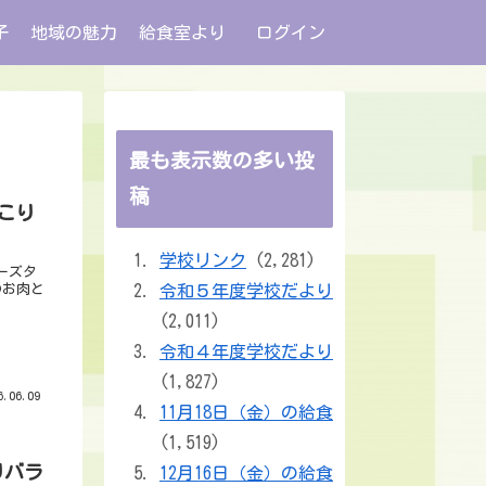
子
地域の魅力
給食室より
ログイン
最も表示数の多い投
稿
こり
学校リンク
(2,281)
ーズタ
のお肉と
令和５年度学校だより
(2,011)
令和４年度学校だより
(1,827)
.06.09
11月18日（金）の給食
(1,519)
りバラ
12月16日（金）の給食