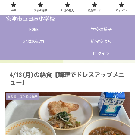
HOME
学校の様子
地域の魅力
給食室より
ログイン
宮津市立日置小学校
HOME
学校の様子
地域の魅力
給食室より
ログイン
4/13(月)の給食【調理でドレスアップメニ
ュー】
令和８年度学校の様子