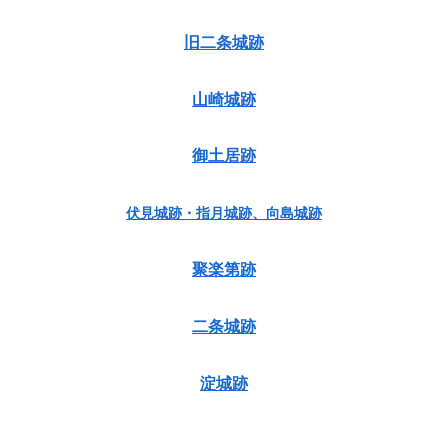
旧二条城跡
山崎城跡
御土居跡
伏見城跡・指月城跡、向島城跡
聚楽第跡
二条城跡
淀城跡