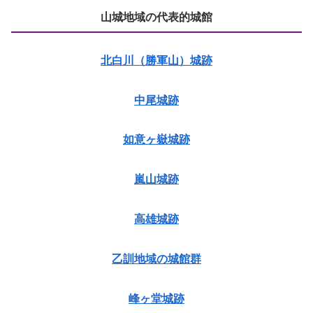
山城地域の代表的城館
北白川（勝軍山）城跡
中尾城跡
如意ヶ嶽城跡
嵐山城跡
高雄城跡
乙訓地域の城館群
峰ヶ堂城跡