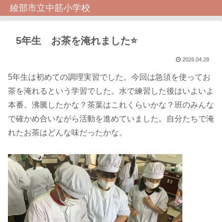
綾部市立中筋小学校
5年生 お茶を淹れました⭐️
2026.04.28
5年生は初めての調理実習でした。今回は急須を使ってお
茶を淹れるという学習でした。水で練習した後はいよいよ
本番。沸騰したかな？茶葉はこれくらいかな？班のみんな
で確かめ合いながら活動を進めていました。自分たちで淹
れたお茶はどんな味だったかな。