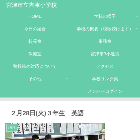
宮津市立吉津小学校
HOME
学校の様子
今日の給食
学校の概要（校歌聴けます）
校長室
事務室
保健室
宮津市3小連携
警報時の対応について
アクセス
その他
学校リンク集
メンバーログイン
２月28日(火)３年生 英語
3年生