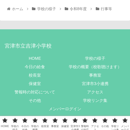
ホーム
学校の様子
令和8年度
行事等
宮津市立吉津小学校
HOME
学校の様子
今日の給食
学校の概要（校歌聴けます）
校長室
事務室
保健室
宮津市3小連携
警報時の対応について
アクセス
その他
学校リンク集
メンバーログイン
Copyright © 2022 宮津市立吉津小学校 All Rights Reserved.
HOME
学校の
今日の
学校の
校長室
事務室
保健室
宮津市3
警報時
アクセ
その他
学校リ
メンバ
様子
給食
概要
小連携
の対応
ス
ンク集
ーログ