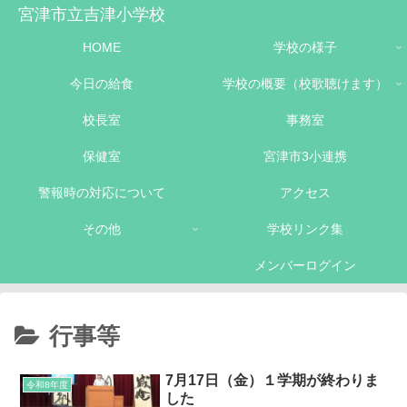
宮津市立吉津小学校
HOME
学校の様子
今日の給食
学校の概要（校歌聴けます）
校長室
事務室
保健室
宮津市3小連携
警報時の対応について
アクセス
その他
学校リンク集
メンバーログイン
行事等
7月17日（金）１学期が終わりま
令和8年度
した