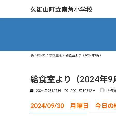
コ
ナ
久御山町立東角小学校
ン
ビ
テ
ゲ
ン
ー
ツ
シ
へ
ョ
ス
ン
キ
に
ッ
移
HOME
学校生活
給食室より（2024年9月）
プ
動
給食室より（2024年9
最
2024年9月27日
2024年10月2日
学校
終
更
2024/09/30 月曜日 今日
新
日
時