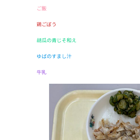
:
ご飯
鶏ごぼう
胡瓜の青じそ和え
ゆばのすまし汁
牛乳