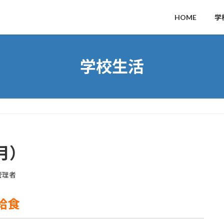
HOME
学
学校生活
月）
管理者
の給食