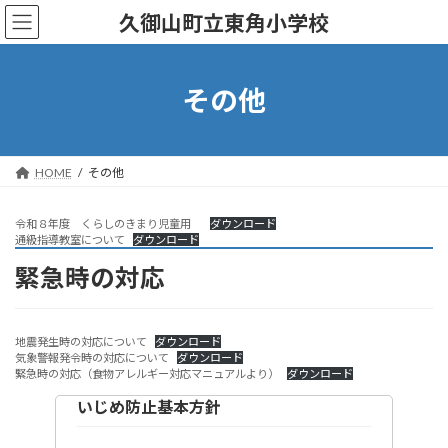
コ
ナ
久御山町立東角小学校
ン
ビ
テ
ゲ
ン
ー
ツ
シ
その他
へ
ョ
ス
ン
キ
に
ッ
移
HOME
その他
プ
動
令和８年度 くらしのきまり児童用
ダウンロード
通級指導教室について
ダウンロード
緊急時の対応
地震発生時の対応について
ダウンロード
気象警報発令時の対応について
ダウンロード
緊急時の対応（食物アレルギー対応マニュアルより）
ダウンロード
いじめ防止基本方針