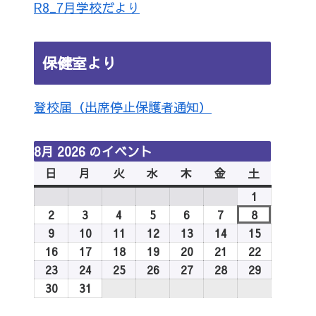
R8_7月学校だより
保健室より
登校届（出席停止保護者通知）
8月 2026 のイベント
日
日
月
月
火
火
水
水
木
木
金
金
土
土
曜
曜
曜
曜
曜
曜
曜
1
2026
日
日
日
日
日
日
日
年
2
2026
3
2026
4
2026
5
2026
6
2026
7
2026
8
2026
8
年
年
年
年
年
年
年
9
2026
10
2026
11
2026
12
2026
13
2026
14
2026
15
2026
月
8
8
8
8
8
8
8
年
年
年
年
年
年
年
16
2026
17
2026
18
2026
19
2026
20
2026
21
2026
22
2026
1
月
月
月
月
月
月
月
8
8
8
8
8
8
8
年
年
年
年
年
年
年
23
2026
24
2026
25
2026
26
2026
27
2026
28
2026
29
2026
日
2
3
4
5
6
7
8
月
月
月
月
月
月
月
8
8
8
8
8
8
8
年
年
年
年
年
年
年
30
2026
31
2026
日
日
日
日
日
日
日
9
10
11
12
13
14
15
月
月
月
月
月
月
月
8
8
8
8
8
8
8
年
年