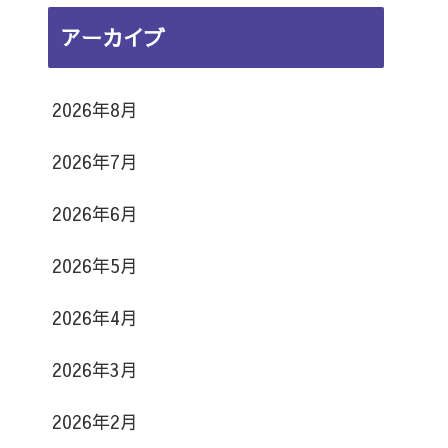
日
日
日
日
日
日
日
16
17
18
19
20
21
22
月
月
月
月
月
月
月
8
8
日
日
日
日
日
日
日
アーカイブ
23
24
25
26
27
28
29
月
月
日
日
日
日
日
日
日
30
31
日
日
2026年8月
2026年7月
2026年6月
2026年5月
2026年4月
2026年3月
2026年2月