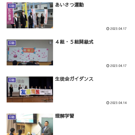
あいさつ運動
日誌
2023.04.17
４組・５組開級式
日誌
2023.04.17
生徒会ガイダンス
日誌
2023.04.14
理解学習
日誌