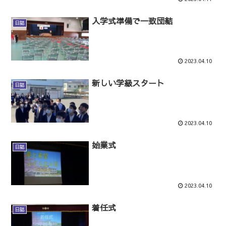
入学式準備で一致団結
日誌
2023.04.10
新しい学級スタート
日誌
2023.04.10
始業式
日誌
2023.04.10
着任式
日誌