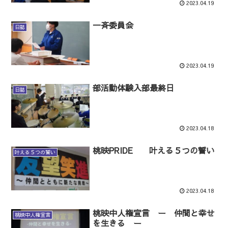
2023.04.19
一斉委員会
日誌
2023.04.19
部活動体験入部最終日
日誌
2023.04.18
桃映PRIDE 叶える５つの誓い
叶える５つの誓い
2023.04.18
桃映中人権宣言 ー 仲間と幸せ
桃映中人権宣言
を生きる ー