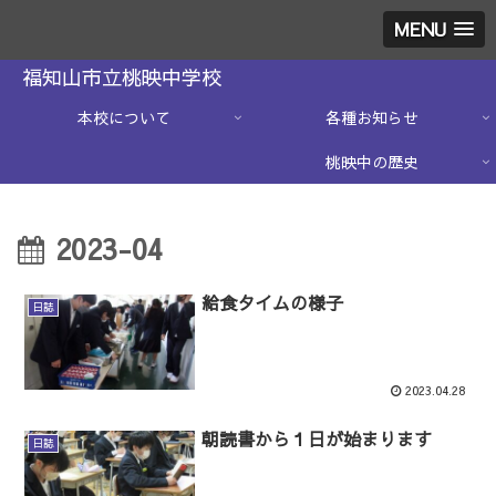
MENU
福知山市立桃映中学校
本校について
各種お知らせ
桃映中の歴史
2023-04
給食タイムの様子
日誌
2023.04.28
朝読書から１日が始まります
日誌