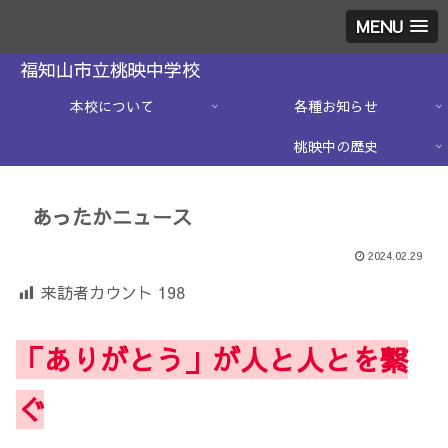
MENU
福知山市立桃映中学校
本校について
各種お知らせ
桃映中の歴史
あったかニュース
2024.02.29
来訪者カウント
198
「ありがとう」が人と人とを繋
ぐ