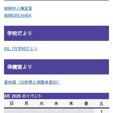
桃映中人権宣言
桃映DREAM64
学校だより
R8_7月学校だより
保健室より
登校届（出席停止保護者通知）
8月 2026 のイベント
日
日
月
月
火
火
水
水
木
木
金
金
土
土
曜
曜
曜
曜
曜
曜
曜
1
2026