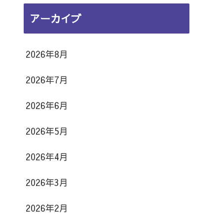
日
日
日
日
日
日
日
16
17
18
19
20
21
22
月
月
月
月
月
月
月
8
8
日
日
日
日
日
日
日
アーカイブ
23
24
25
26
27
28
29
月
月
日
日
日
日
日
日
日
30
31
日
日
2026年8月
2026年7月
2026年6月
2026年5月
2026年4月
2026年3月
2026年2月