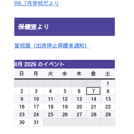
R8_7月学校だより
保健室より
登校届（出席停止保護者通知）
8月 2026 のイベント
日
日
月
月
火
火
水
水
木
木
金
金
土
土
曜
曜
曜
曜
曜
曜
曜
1
2026
日
日
日
日
日
日
日
年
2
2026
3
2026
4
2026
5
2026
6
2026
7
2026
8
2026
8
年
年
年
年
年
年
年
9
2026
10
2026
11
2026
12
2026
13
2026
14
2026
15
2026
月
8
8
8
8
8
8
8
年
年
年
年
年
年
年
16
2026
17
2026
18
2026
19
2026
20
2026
21
2026
22
2026
1
月
月
月
月
月
月
月
8
8
8
8
8
8
8
年
年
年
年
年
年
年
23
2026
24
2026
25
2026
26
2026
27
2026
28
2026
29
2026
日
2
3
4
5
6
7
8
月
月
月
月
月
月
月
8
8
8
8
8
8
8
年
年
年
年
年
年
年
30
2026
31
2026
日
日
日
日
日
日
日
9
10
11
12
13
14
15
月
月
月
月
月
月
月
8
8
8
8
8
8
8
年
年