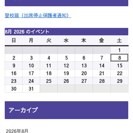
登校届（出席停止保護者通知）
8月 2026 のイベント
日
日
月
月
火
火
水
水
木
木
金
金
土
土
曜
曜
曜
曜
曜
曜
曜
1
2026
日
日
日
日
日
日
日
年
2
2026
3
2026
4
2026
5
2026
6
2026
7
2026
8
2026
8
年
年
年
年
年
年
年
9
2026
10
2026
11
2026
12
2026
13
2026
14
2026
15
2026
月
8
8
8
8
8
8
8
年
年
年
年
年
年
年
16
2026
17
2026
18
2026
19
2026
20
2026
21
2026
22
2026
1
月
月
月
月
月
月
月
8
8
8
8
8
8
8
年
年
年
年
年
年
年
23
2026
24
2026
25
2026
26
2026
27
2026
28
2026
29
2026
日
2
3
4
5
6
7
8
月
月
月
月
月
月
月
8
8
8
8
8
8
8
年
年
年
年
年
年
年
30
2026
31
2026
日
日
日
日
日
日
日
9
10
11
12
13
14
15
月
月
月
月
月
月
月
8
8
8
8
8
8
8
年
年
日
日
日
日
日
日
日
16
17
18
19
20
21
22
月
月
月
月
月
月
月
8
8
アーカイブ
日
日
日
日
日
日
日
23
24
25
26
27
28
29
月
月
日
日
日
日
日
日
日
30
31
日
日
2026年8月