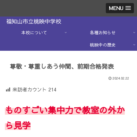
MENU
福知山市立桃映中学校
本校について
各種お知らせ
桃映中の歴史
尊敬・尊重しあう仲間、前期合格発表
2024.02.22
来訪者カウント
214
ものすごい集中力で教室の外か
ら見学