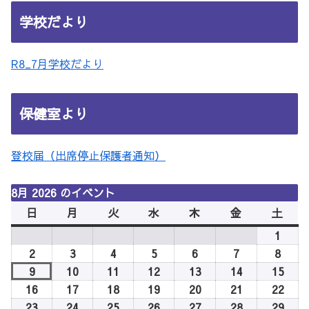
学校だより
R8_7月学校だより
保健室より
登校届（出席停止保護者通知）
8月 2026 のイベント
日
日
月
月
火
火
水
水
木
木
金
金
土
土
曜
曜
曜
曜
曜
曜
曜
1
2026
日
日
日
日
日
日
日
年
2
2026
3
2026
4
2026
5
2026
6
2026
7
2026
8
2026
8
年
年
年
年
年
年
年
9
2026
10
2026
11
2026
12
2026
13
2026
14
2026
15
2026
月
8
8
8
8
8
8
8
年
年
年
年
年
年
年
16
2026
17
2026
18
2026
19
2026
20
2026
21
2026
22
2026
1
月
月
月
月
月
月
月
8
8
8
8
8
8
8
年
年
年
年
年
年
年
23
2026
24
2026
25
2026
26
2026
27
2026
28
2026
29
2026