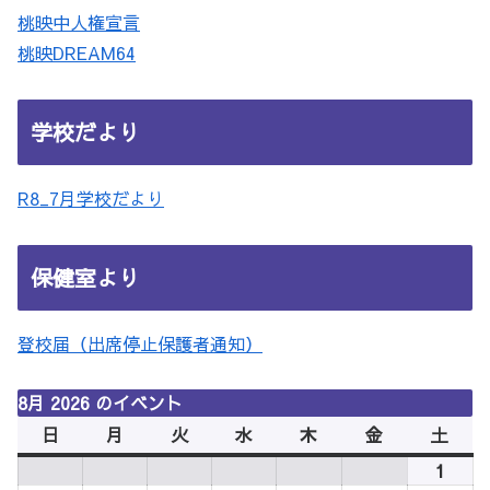
桃映中人権宣言
桃映DREAM64
学校だより
R8_7月学校だより
保健室より
登校届（出席停止保護者通知）
8月 2026 のイベント
日
日
月
月
火
火
水
水
木
木
金
金
土
土
曜
曜
曜
曜
曜
曜
曜
1
2026
日
日
日
日
日
日
日