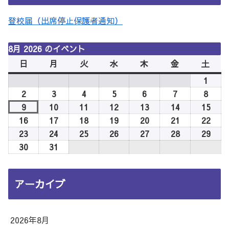
登校届（出席停止保護者通知）
8月 2026 のイベント
日
日
月
月
火
火
水
水
木
木
金
金
土
土
曜
曜
曜
曜
曜
曜
曜
1
2026
日
日
日
日
日
日
日
年
2
2026
3
2026
4
2026
5
2026
6
2026
7
2026
8
2026
8
年
年
年
年
年
年
年
9
2026
10
2026
11
2026
12
2026
13
2026
14
2026
15
2026
月
8
8
8
8
8
8
8
年
年
年
年
年
年
年
16
2026
17
2026
18
2026
19
2026
20
2026
21
2026
22
2026
1
月
月
月
月
月
月
月
8
8
8
8
8
8
8
年
年
年
年
年
年
年
23
2026
24
2026
25
2026
26
2026
27
2026
28
2026
29
2026
日
2
3
4
5
6
7
8
月
月
月
月
月
月
月
8
8
8
8
8
8
8
年
年
年
年
年
年
年
30
2026
31
2026
日
日
日
日
日
日
日
9
10
11
12
13
14
15
月
月
月
月
月
月
月
8
8
8
8
8
8
8
年
年
日
日
日
日
日
日
日
16
17
18
19
20
21
22
月
月
月
月
月
月
月
8
8
アーカイブ
日
日
日
日
日
日
日
23
24
25
26
27
28
29
月
月
日
日
日
日
日
日
日
30
31
日
日
2026年8月