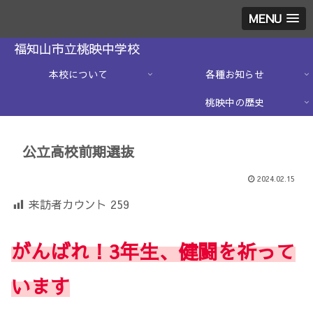
MENU
福知山市立桃映中学校
本校について
各種お知らせ
桃映中の歴史
公立高校前期選抜
2024.02.15
来訪者カウント
259
がんばれ！3年生、健闘を祈って
います