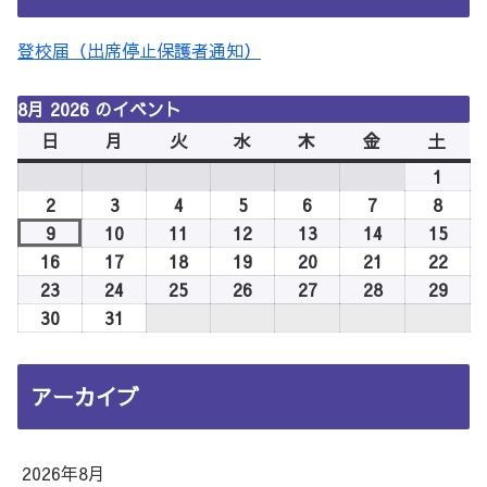
登校届（出席停止保護者通知）
8月 2026 のイベント
日
日
月
月
火
火
水
水
木
木
金
金
土
土
曜
曜
曜
曜
曜
曜
曜
1
2026
日
日
日
日
日
日
日
年
2
2026
3
2026
4
2026
5
2026
6
2026
7
2026
8
2026
8
年
年
年
年
年
年
年
9
2026
10
2026
11
2026
12
2026
13
2026
14
2026
15
2026
月
8
8
8
8
8
8
8
年
年
年
年
年
年
年
16
2026
17
2026
18
2026
19
2026
20
2026
21
2026
22
2026
1
月
月
月
月
月
月
月
8
8
8
8
8
8
8
年
年
年
年
年
年
年
23
2026
24
2026
25
2026
26
2026
27
2026
28
2026
29
2026
日
2
3
4
5
6
7
8
月
月
月
月
月
月
月
8
8
8
8
8
8
8
年
年
年
年
年
年
年
30
2026
31
2026
日
日
日
日
日
日
日
9
10
11
12
13
14
15
月
月
月
月
月
月
月
8
8
8
8
8
8
8
年
年
日
日
日
日
日
日
日
16
17
18
19
20
21
22
月
月
月
月
月
月
月
8
8
アーカイブ
日
日
日
日
日
日
日
23
24
25
26
27
28
29
月
月
日
日
日
日
日
日
日
30
31
日
日
2026年8月