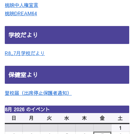
桃映中人権宣言
桃映DREAM64
学校だより
R8_7月学校だより
保健室より
登校届（出席停止保護者通知）
8月 2026 のイベント
日
日
月
月
火
火
水
水
木
木
金
金
土
土
曜
曜
曜
曜
曜
曜
曜
1
2026
日
日
日
日
日
日
日