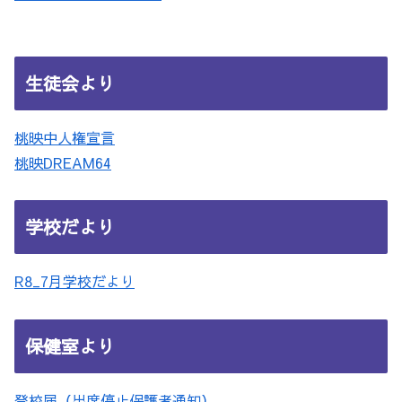
生徒会より
桃映中人権宣言
桃映DREAM64
学校だより
R8_7月学校だより
保健室より
登校届（出席停止保護者通知）