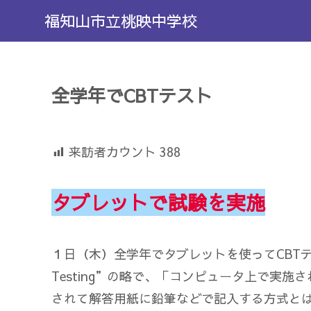
福知山市立桃映中学校
全学年でCBTテスト
来訪者カウント
388
タブレットで試験
を
実施
１日（木）全学年でタブレットを使ってCBTテスト
Testing”の略で、「コンピュータ上で実
されて解答用紙に鉛筆などで記入する方式と