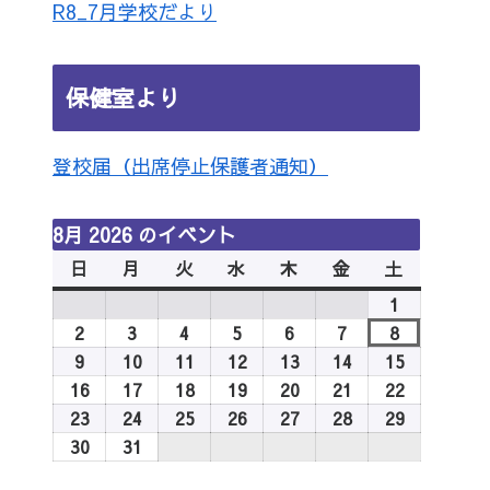
R8_7月学校だより
保健室より
登校届（出席停止保護者通知）
8月 2026 のイベント
日
日
月
月
火
火
水
水
木
木
金
金
土
土
曜
曜
曜
曜
曜
曜
曜
1
2026
日
日
日
日
日
日
日
年
2
2026
3
2026
4
2026
5
2026
6
2026
7
2026
8
2026
8
年
年
年
年
年
年
年
9
2026
10
2026
11
2026
12
2026
13
2026
14
2026
15
2026
月
8
8
8
8
8
8
8
年
年
年
年
年
年
年
16
2026
17
2026
18
2026
19
2026
20
2026
21
2026
22
2026
1
月
月
月
月
月
月
月
8
8
8
8
8
8
8
年
年
年
年
年
年
年
23
2026
24
2026
25
2026
26
2026
27
2026
28
2026
29
2026
日
2
3
4
5
6
7
8
月
月
月
月
月
月
月
8
8
8
8
8
8
8
年
年
年
年
年
年
年
30
2026
31
2026
日
日
日
日
日
日
日
9
10
11
12
13
14
15
月
月
月
月
月
月
月
8
8
8
8
8
8
8
年
年