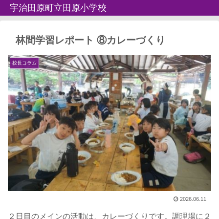
宇治田原町立田原小学校
林間学習レポート ⑧カレーづくり
校長コラム
2026.06.11
２日目のメインの活動は、カレーづくりです。調理場に２