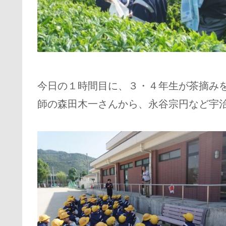
今日の１時間目に、３・４年生が茶摘み
師の森田木一さんから、永谷宗円など宇