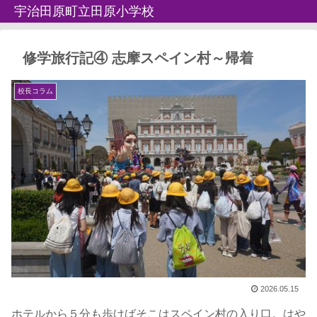
宇治田原町立田原小学校
修学旅行記④ 志摩スペイン村～帰着
校長コラム
2026.05.15
ホテルから５分も歩けばそこはスペイン村の入り口。はや