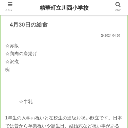
精華町立川西小学校
メニュー
検索
4月30日の給食
2024.04.30
☆赤飯
☆鶏肉の唐揚げ
☆沢煮
椀
☆牛乳
1年生の入学お祝いと在校生の進級お祝い献立です。日本
では昔から卒業祝いや誕生日、結婚式など祝い事がある