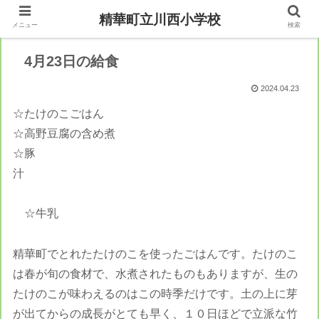
精華町立川西小学校
メニュー
検索
4月23日の給食
2024.04.23
☆たけのこごはん
☆高野豆腐の含め煮
☆豚
汁
☆牛乳
精華町でとれたたけのこを使ったごはんです。たけのこ
は春が旬の食材で、水煮されたものもありますが、生の
たけのこが味わえるのはこの時季だけです。土の上に芽
が出てからの成長がとても早く、１０日ほどで立派な竹