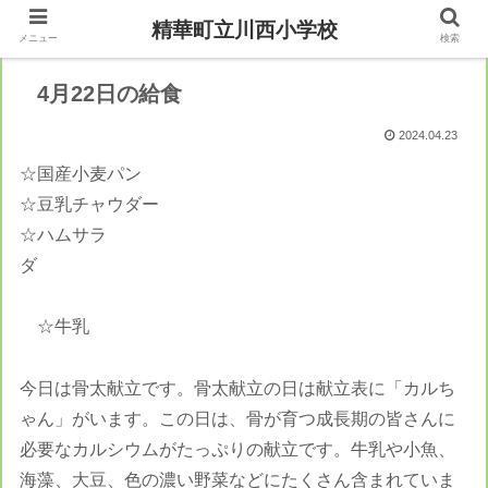
精華町立川西小学校
メニュー
検索
4月22日の給食
2024.04.23
☆国産小麦パン
☆豆乳チャウダー
☆ハムサラ
ダ
☆牛乳
今日は骨太献立です。骨太献立の日は献立表に「カルち
ゃん」がいます。この日は、骨が育つ成長期の皆さんに
必要なカルシウムがたっぷりの献立です。牛乳や小魚、
海藻、大豆、色の濃い野菜などにたくさん含まれていま