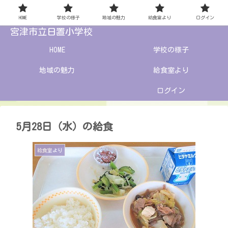
HOME
学校の様子
地域の魅力
給食室より
ログイン
宮津市立日置小学校
HOME
学校の様子
地域の魅力
給食室より
ログイン
5月28日（水）の給食
給食室より