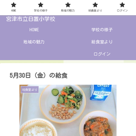
HOME
学校の様子
地域の魅力
給食室より
ログイン
宮津市立日置小学校
HOME
学校の様子
地域の魅力
給食室より
ログイン
5月30日（金）の給食
給食室より