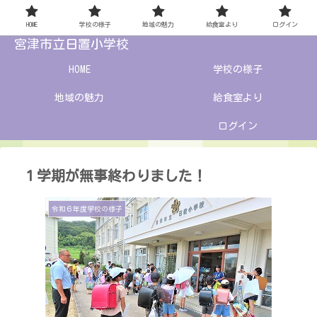
HOME
学校の様子
地域の魅力
給食室より
ログイン
宮津市立日置小学校
HOME
学校の様子
地域の魅力
給食室より
ログイン
１学期が無事終わりました！
令和６年度学校の様子