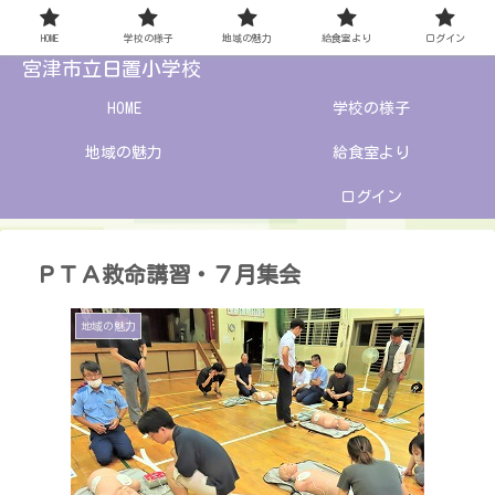
HOME
学校の様子
地域の魅力
給食室より
ログイン
宮津市立日置小学校
HOME
学校の様子
地域の魅力
給食室より
ログイン
ＰＴＡ救命講習・７月集会
地域の魅力