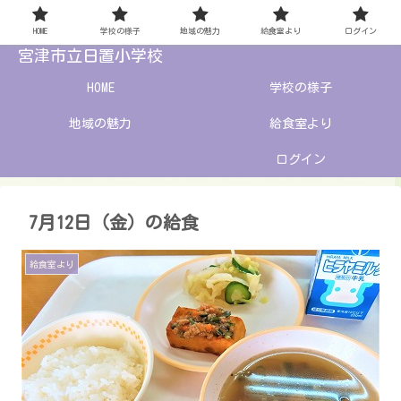
HOME
学校の様子
地域の魅力
給食室より
ログイン
宮津市立日置小学校
HOME
学校の様子
地域の魅力
給食室より
ログイン
7月12日（金）の給食
給食室より