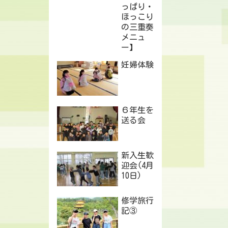
っぱり・
ほっこり
の三重奏
メニュ
ー】
妊婦体験
６年生を
送る会
新入生歓
迎会(4月
10日)
修学旅行
記③