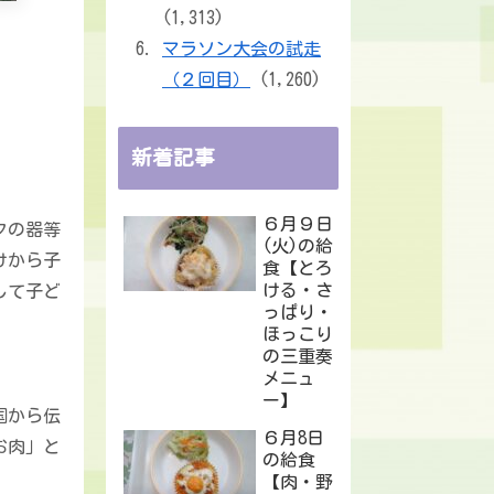
(1,313)
マラソン大会の試走
（２回目）
(1,260)
新着記事
６月９日
クの器等
(火)の給
けから子
食【とろ
ける・さ
して子ど
っぱり・
ほっこり
の三重奏
メニュ
ー】
国から伝
６月8日
お肉」と
の給食
【肉・野