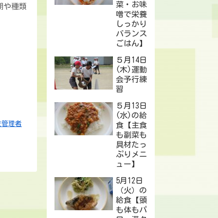
菜・お味
期や種類
噌で栄養
しっかり
バランス
ごはん】
５月14日
(木)運動
会予行練
習
５月13日
(水)の給
校管理者
食【主食
も副菜も
具材たっ
ぷりメニ
ュー】
5月12日
（火）の
給食【頭
も体もパ