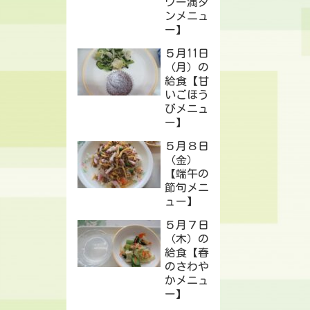
ワー満タ
ンメニュ
ー】
５月11日
（月）の
給食【甘
いごほう
びメニュ
ー】
５月８日
（金）
【端午の
節句メニ
ュー】
５月７日
（木）の
給食【春
のさわや
かメニュ
ー】