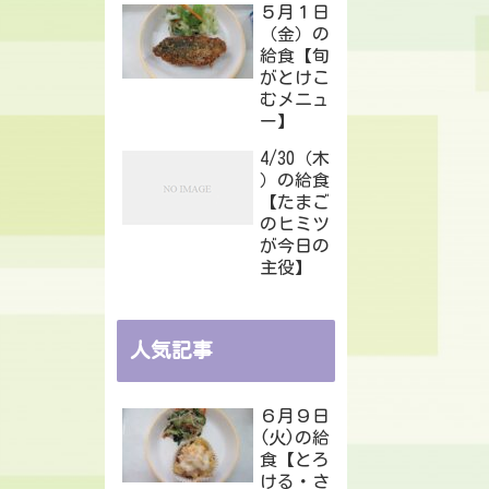
５月１日
（金）の
給食【旬
がとけこ
むメニュ
ー】
4/30（木
）の給食
【たまご
のヒミツ
が今日の
主役】
人気記事
６月９日
(火)の給
食【とろ
ける・さ