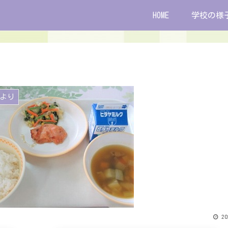
HOME
学校の様
より
20