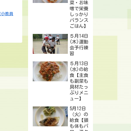
菜・お味
噌で栄養
置小教員
しっかり
バランス
ごはん】
５月14日
(木)運動
会予行練
習
５月13日
(水)の給
食【主食
も副菜も
具材たっ
ぷりメニ
ュー】
5月12日
（火）の
給食【頭
も体もパ