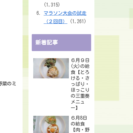
(1,315)
マラソン大会の試走
（２回目）
(1,261)
新着記事
６月９日
(火)の給
食【とろ
ける・さ
野菜のミ
っぱり・
ほっこり
の三重奏
メニュ
ー】
６月8日
の給食
【肉・野