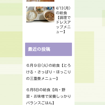
4/13(月)
の給食
【調理で
ドレスア
ップメニ
ュー】
最近の投稿
６月９日(火)の給食【とろ
ける・さっぱり・ほっこり
の三重奏メニュー】
６月8日の給食【肉・野
菜・お味噌で栄養しっかり
バランスごはん】