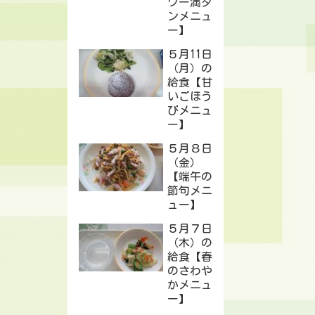
ワー満タ
ンメニュ
ー】
５月11日
（月）の
給食【甘
いごほう
びメニュ
ー】
５月８日
（金）
【端午の
節句メニ
ュー】
５月７日
（木）の
給食【春
のさわや
かメニュ
ー】