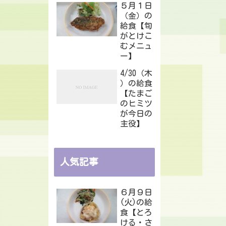
５月１日
（金）の
給食【旬
がとけこ
むメニュ
ー】
4/30（木
）の給食
【たまご
のヒミツ
が今日の
主役】
人気記事
６月９日
(火)の給
食【とろ
ける・さ