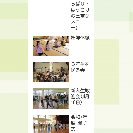
っぱり・
ほっこり
の三重奏
メニュ
ー】
妊婦体験
６年生を
送る会
新入生歓
迎会(4月
10日)
令和7年
度 修了
式