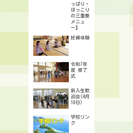
っぱり・
ほっこり
の三重奏
メニュ
ー】
妊婦体験
令和7年
度 修了
式
新入生歓
迎会(4月
10日)
学校リン
ク