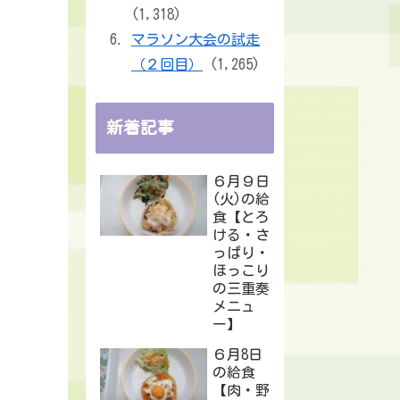
(1,318)
マラソン大会の試走
（２回目）
(1,265)
新着記事
６月９日
(火)の給
食【とろ
ける・さ
っぱり・
ほっこり
の三重奏
メニュ
ー】
６月8日
の給食
【肉・野