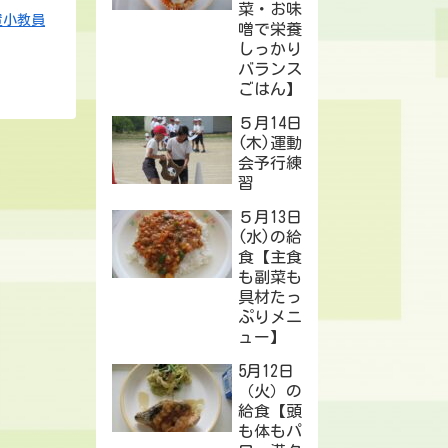
菜・お味
置小教員
噌で栄養
しっかり
バランス
ごはん】
５月14日
(木)運動
会予行練
習
５月13日
(水)の給
食【主食
も副菜も
具材たっ
ぷりメニ
ュー】
5月12日
（火）の
給食【頭
も体もパ