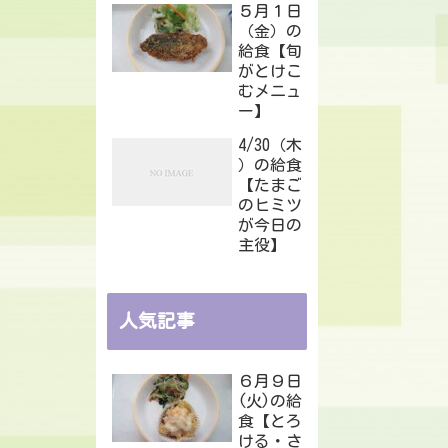
５月１日
（金）の
給食【旬
がとけこ
むメニュ
ー】
4/30（木
）の給食
【たまご
のヒミツ
が今日の
主役】
人気記事
６月９日
(火)の給
食【とろ
ける・さ