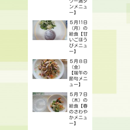
ワー満タ
ンメニュ
ー】
５月11日
（月）の
給食【甘
いごほう
びメニュ
ー】
５月８日
（金）
【端午の
節句メニ
ュー】
５月７日
（木）の
給食【春
のさわや
かメニュ
ー】