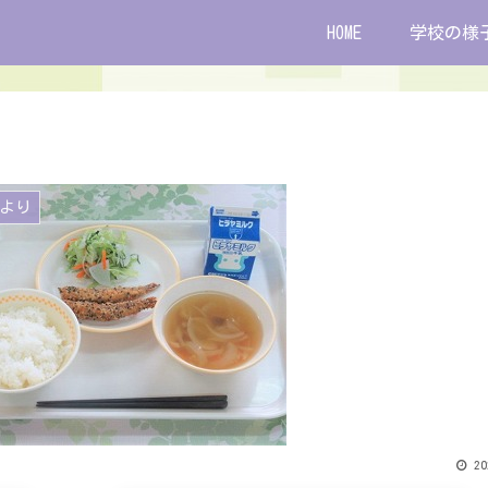
HOME
学校の様
より
20