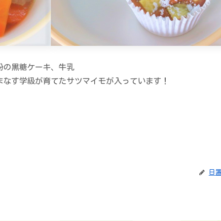
粉の黒糖ケーキ、牛乳
まなす学級が育てたサツマイモが入っています！
日