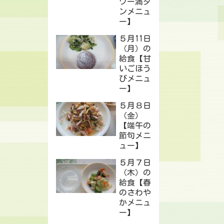
ワー満タ
ンメニュ
ー】
５月11日
（月）の
給食【甘
いごほう
びメニュ
ー】
５月８日
（金）
【端午の
節句メニ
ュー】
５月７日
（木）の
給食【春
のさわや
かメニュ
ー】