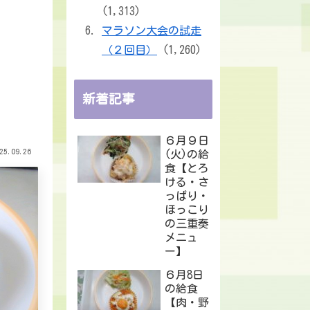
(1,313)
マラソン大会の試走
（２回目）
(1,260)
新着記事
６月９日
25.09.26
(火)の給
食【とろ
ける・さ
っぱり・
ほっこり
の三重奏
メニュ
ー】
６月8日
の給食
【肉・野