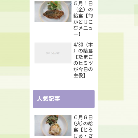
５月１日
（金）の
給食【旬
がとけこ
むメニュ
ー】
4/30（木
）の給食
【たまご
のヒミツ
が今日の
主役】
人気記事
６月９日
(火)の給
食【とろ
ける・さ