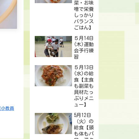
菜・お味
噌で栄養
しっかり
バランス
ごはん】
５月14日
(木)運動
会予行練
習
５月13日
(水)の給
食【主食
も副菜も
具材たっ
ぷりメニ
ュー】
置小教員
5月12日
（火）の
給食【頭
も体もパ