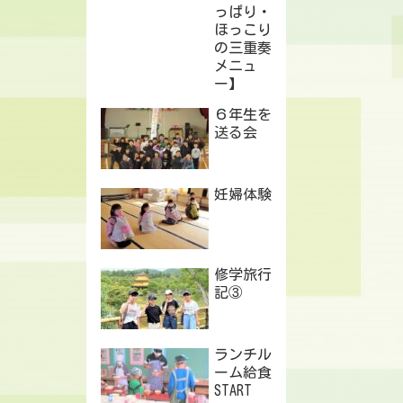
っぱり・
ほっこり
の三重奏
メニュ
ー】
６年生を
送る会
妊婦体験
修学旅行
記③
ランチル
ーム給食
START