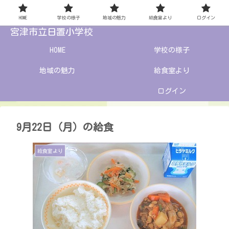
HOME
学校の様子
地域の魅力
給食室より
ログイン
宮津市立日置小学校
HOME
学校の様子
地域の魅力
給食室より
ログイン
9月22日（月）の給食
給食室より