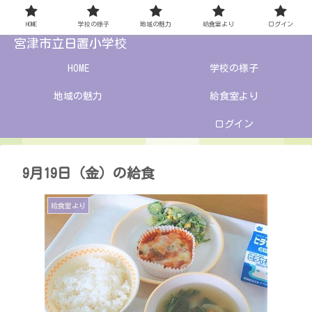
HOME
学校の様子
地域の魅力
給食室より
ログイン
宮津市立日置小学校
HOME
学校の様子
地域の魅力
給食室より
ログイン
9月19日（金）の給食
給食室より