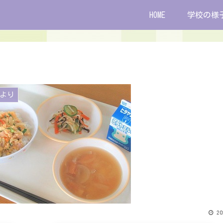
HOME
学校の様
より
20