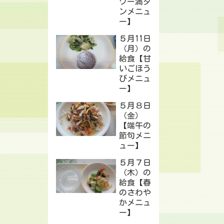
ワー満タ
ンメニュ
ー】
５月11日
（月）の
給食【甘
いごほう
びメニュ
ー】
５月８日
（金）
【端午の
節句メニ
ュー】
５月７日
（木）の
給食【春
のさわや
かメニュ
ー】