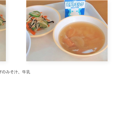
げのみそ汁、牛乳