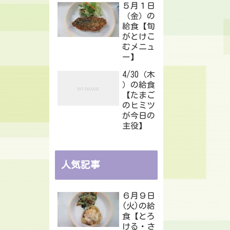
５月１日
（金）の
給食【旬
がとけこ
むメニュ
ー】
4/30（木
）の給食
【たまご
のヒミツ
が今日の
主役】
人気記事
６月９日
(火)の給
食【とろ
ける・さ