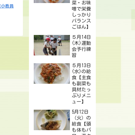
菜・お味
置小教員
噌で栄養
しっかり
バランス
ごはん】
５月14日
(木)運動
会予行練
習
５月13日
(水)の給
食【主食
も副菜も
具材たっ
ぷりメニ
ュー】
5月12日
（火）の
給食【頭
も体もパ