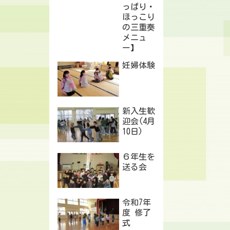
っぱり・
ほっこり
の三重奏
メニュ
ー】
妊婦体験
新入生歓
迎会(4月
10日)
６年生を
送る会
令和7年
度 修了
式