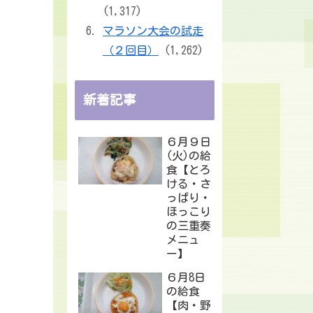
(1,317)
マラソン大会の試走
（２回目）
(1,262)
新着記事
６月９日
(火)の給
食【とろ
ける・さ
っぱり・
ほっこり
の三重奏
メニュ
ー】
６月8日
の給食
【肉・野