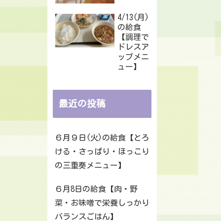
4/13(月)
の給食
【調理で
ドレスア
ップメニ
ュー】
最近の投稿
６月９日(火)の給食【とろ
ける・さっぱり・ほっこり
の三重奏メニュー】
６月8日の給食【肉・野
菜・お味噌で栄養しっかり
バランスごはん】