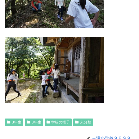
3年生
3年生
学校の様子
未分類
吉津小学校９９９９